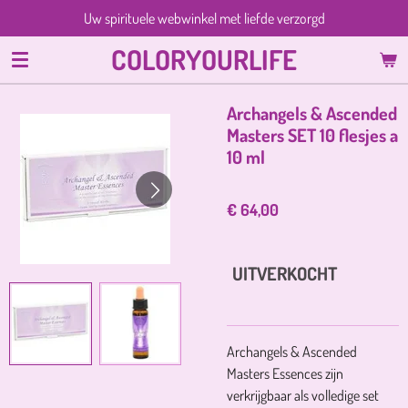
Uw spirituele webwinkel met liefde verzorgd
Ga
direct
COLORYOURLIFE
naar
de
hoofdinhoud
Archangels & Ascended
Masters SET 10 flesjes a
10 ml
€ 64,00
UITVERKOCHT
Archangels & Ascended
Masters Essences zijn
verkrijgbaar als volledige set