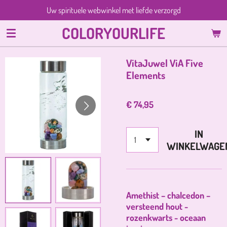
Uw spirituele webwinkel met liefde verzorgd
Ga
direct
COLORYOURLIFE
naar
de
hoofdinhoud
VitaJuwel ViA Five
Elements
€ 74,95
IN
WINKELWAGE
Amethist – chalcedon –
versteend hout -
rozenkwarts - oceaan