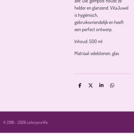
zelf. Die 'gempod' houdt ze
helder en glanzend. VitaJuwel
is hygiënisch,
gebruiksvriendelijk en heeft
een perfect ontwerp.
Inhoud: 500 ml
Matriaal: edelstenen, glas
D
D
S
D
E
E
H
E
L
E
A
L
E
L
R
E
N
E
N
© 2018 - 2026 coloryourlife