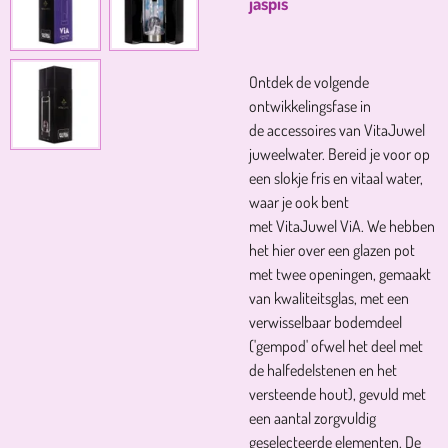
jaspis
Ontdek de volgende
ontwikkelingsfase in
de accessoires van VitaJuwel
juweelwater. Bereid je voor op
een slokje fris en vitaal water,
waar je ook bent
met VitaJuwel ViA. We hebben
het hier over een glazen pot
met twee openingen, gemaakt
van kwaliteitsglas, met een
verwisselbaar bodemdeel
('gempod' ofwel het deel met
de halfedelstenen en het
versteende hout), gevuld met
een aantal zorgvuldig
geselecteerde elementen. De