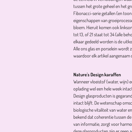
tussen het grote geheel en het groo
Fibonacci-serie getallen (en toon
eigenschappen van groeiprocessen 
bloem. Hieruit komen ook linksom
tot 13, of 21 staat tot 34 (alle 
elkaar gedeeld worden is de uitko
Alle ons glas en porselein word
waardoor elk artikel aangenaam 
Nature's Design karaffen
Wanneer vloeistof (water, wijn) ee
oplading wel een hele week intac
Design glasproducten is gegaran
intact blijft. De wetenschap omsc
biologische vitaliteit van water e
bekend dat coherentie tussen de 
van informatie, zorgt voor harmon
deze glasproducten zijn er geen a