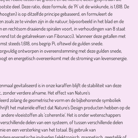
tste deel. Deze ratio, deze formule, de 'Pi' uit de wiskunde, is 1,618. De
hoogten) is op ditzelfde principe gebaseerd, en formuleert de
zoals ze te vinden zijn in de natuur; bijvoorbeeld in het blad en de
 en rechtsom draaiende spiralen voort, in verhoudingen van 8 staat
behorend tot de getalreeksen van Fibonacci). Wanneer deze getallen met
mst steeds 1,618, ons begrip Pi, oftewel de gulden snede.
t zorgvuldig ontworpen in overeenstemming met deze gulden snede,
oogt en energetisch overeenkomt met de stroming van levensenergie.
nmaal gevitaliseerd is in onze karaffen blijft de stabiliteit van deze
t, zonder verdere afname. Het effect van Nature's
deerd zolang de geometrische vorm en de bijbehorende symboliek
hrijft het materiële effect dat Nature's Design producten hebben op de
n andere vloeistoffen als 'coherentie'. Het is onder wetenschappers
verschillende delen van een systeem, of tussen verschillende delen
ie en een versterking van het totaal. Bij gebruik van
ndere energetische invloeden (elektronisch, magnetisch, geestelijk of