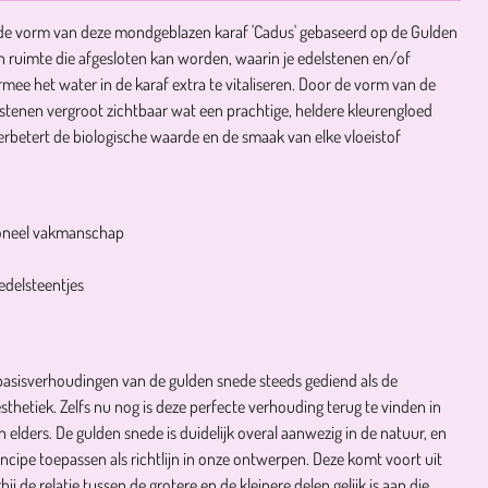
 de vorm van deze mondgeblazen karaf 'Cadus' gebaseerd op de Gulden
n ruimte die afgesloten kan worden, waarin je edelstenen en/of
mee het water in de karaf extra te vitaliseren. Door de vorm van de
e stenen vergroot zichtbaar wat een prachtige, heldere kleurengloed
erbetert de biologische waarde en de smaak van elke vloeistof
ioneel vakmanschap
 edelsteentjes
basisverhoudingen van de gulden snede steeds gediend als de
thetiek. Zelfs nu nog is deze perfecte verhouding terug te vinden in
 elders. De gulden snede is duidelijk overal aanwezig in de natuur, en
incipe toepassen als richtlijn in onze ontwerpen. Deze komt voort uit
 de relatie tussen de grotere en de kleinere delen gelijk is aan die