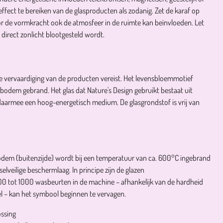
ffect te bereiken van de glasproducten als zodanig. Zet de karaf op
r de vormkracht ook de atmosfeer in de ruimte kan beïnvloeden. Let
 direct zonlicht blootgesteld wordt.
de vervaardiging van de producten vereist. Het levensbloemmotief
e bodem gebrand. Het glas dat Nature's Design gebruikt bestaat uit
aarmee een hoog-energetisch medium. De glasgrondstof is vrij van
odem (buitenzijde) wordt bij een temperatuur van ca. 600°C ingebrand
lveilige beschermlaag. In principe zijn de glazen
 tot 1000 wasbeurten in de machine – afhankelijk van de hardheid
l – kan het symbool beginnen te vervagen.
ossing