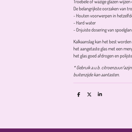
Troebele of wazige glazen wijzen 
De belangrijkste oorzaken van tro
- Houten voorwerpen in hetzelf
- Hard water
- Onjuiste dosering van spoelglan
Kalkaanslag kan het best worden 
het aangetaste glas met een meng
het glas goed afdrogen en polijst
* Gebruik a.u.b. citroenzuur/azi
buitenzijde kan aantasten.
D
D
S
E
E
H
L
E
A
E
L
R
N
E