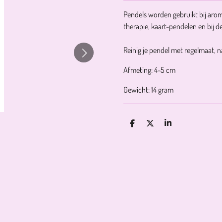
Pendels worden gebruikt bij arom
therapie, kaart-pendelen en bij de
Reinig je pendel met regelmaat, na
Afmeting: 4-5 cm
Gewicht: 14 gram
D
D
S
E
E
H
L
E
A
E
L
R
N
E