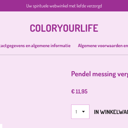
Uw spirituele webwinkel met liefde verzorgd
COLORYOURLIFE
tactgegevens en algemene informatie
Algemene voorwaarden en
Pendel messing ver
€ 11,95
IN WINKELWA