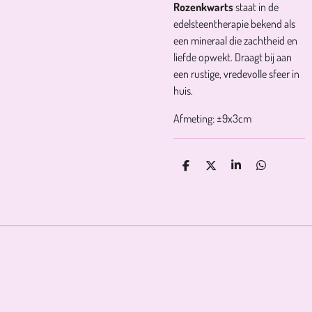
Rozenkwarts
staat in de
edelsteentherapie bekend als
een mineraal die zachtheid en
liefde opwekt. Draagt bij aan
een rustige, vredevolle sfeer in
huis.
Afmeting: ±9x3cm
D
D
S
D
E
E
H
E
L
E
A
L
E
L
R
E
N
E
N