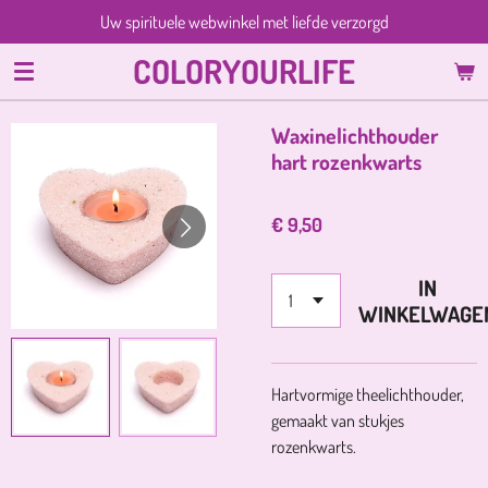
Uw spirituele webwinkel met liefde verzorgd
Ga
direct
COLORYOURLIFE
naar
de
hoofdinhoud
Waxinelichthouder
hart rozenkwarts
€ 9,50
IN
WINKELWAGE
Hartvormige theelichthouder,
gemaakt van stukjes
rozenkwarts.