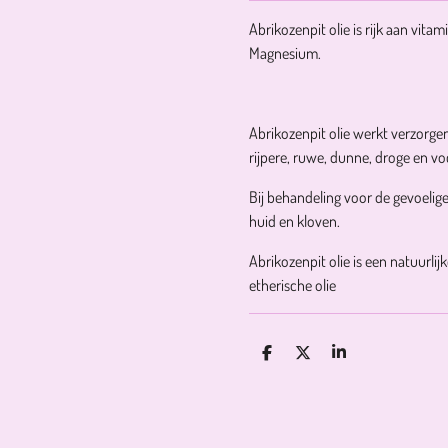
Abrikozenpit olie is rijk aan vit
Magnesium.
Abrikozenpit olie werkt verzorgen
rijpere, ruwe, dunne, droge en v
Bij behandeling voor de gevoelig
huid en kloven.
Abrikozenpit olie is een natuurlij
etherische olie
D
D
S
E
E
H
L
E
A
E
L
R
N
E