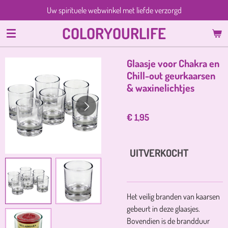
Uw spirituele webwinkel met liefde verzorgd
Ga
direct
COLORYOURLIFE
naar
de
hoofdinhoud
Glaasje voor Chakra en
Chill-out geurkaarsen
& waxinelichtjes
€ 1,95
UITVERKOCHT
Het veilig branden van kaarsen
gebeurt in deze glaasjes.
Bovendien is de brandduur