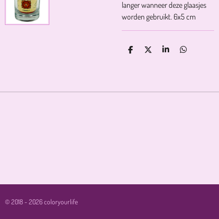
langer wanneer deze glaasjes
worden gebruikt. 6x5 cm
D
D
S
D
E
E
H
E
L
E
A
L
E
L
R
E
N
E
N
© 2018 - 2026 coloryourlife