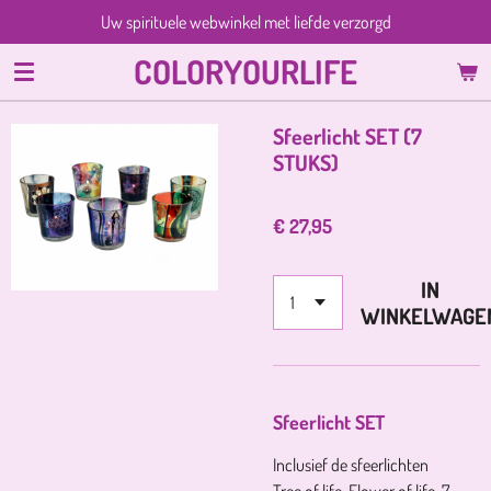
Uw spirituele webwinkel met liefde verzorgd
Ga
direct
COLORYOURLIFE
naar
de
hoofdinhoud
Sfeerlicht SET (7
STUKS)
€ 27,95
IN
WINKELWAGE
Sfeerlicht SET
Inclusief de sfeerlichten