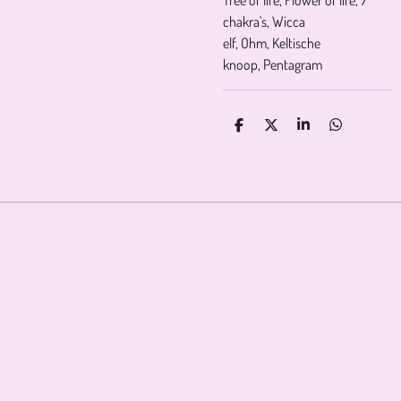
Tree of life, Flower of life, 7
chakra's, Wicca
elf, Ohm, Keltische
knoop, Pentagram
D
D
S
D
E
E
H
E
L
E
A
L
E
L
R
E
N
E
N