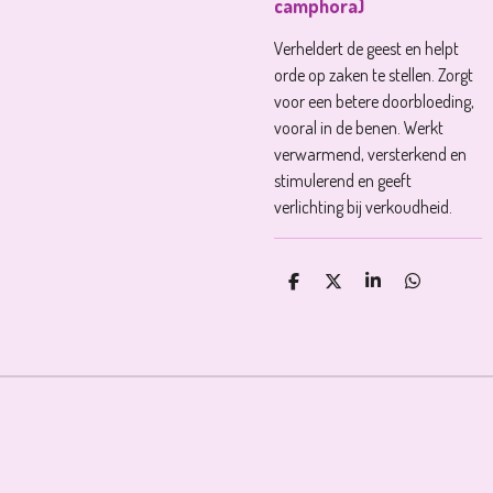
camphora)
Verheldert de geest en helpt
orde op zaken te stellen. Zorgt
voor een betere doorbloeding,
vooral in de benen. Werkt
verwarmend, versterkend en
stimulerend en geeft
verlichting bij verkoudheid.
D
D
S
D
E
E
H
E
L
E
A
L
E
L
R
E
N
E
N