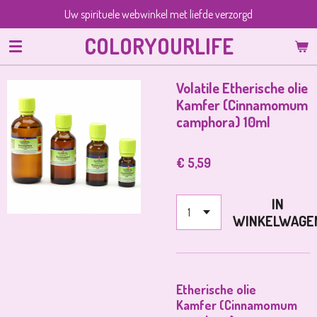
Uw spirituele webwinkel met liefde verzorgd
Ga
direct
COLORYOURLIFE
naar
de
hoofdinhoud
Volatile Etherische olie
Kamfer (Cinnamomum
camphora) 10ml
€ 5,59
IN
WINKELWAGE
Etherische olie
Kamfer (Cinnamomum