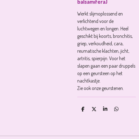
balsamifera)
Werkt slijmoplossend en
verlichtend voor de
luchtwegen en longen. Heel
geschikt bij koorts, bronchitis,
griep, verkoudheid, cara,
reumatische klachten, jicht,
artritis, spierpijn. Voor het
slapen gaan een paar druppels
op een geursteen op het
nachtkastje.
Zie ook onze geurstenen.
D
D
S
D
E
E
H
E
L
E
A
L
E
L
R
E
N
E
N