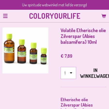
Uw spirituele webwinkel met liefde verzorgd
Ga
direct
COLORYOURLIFE
naar
de
hoofdinhoud
Volatile Etherische olie
Zilverspar (Abies
balsamifera) 10ml
€ 7,89
IN
WINKELWAGE
Etherische olie
Zilverspar (Abies