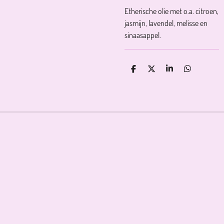
Etherische olie met o.a. citroen,
jasmijn, lavendel, melisse en
sinaasappel.
D
D
S
D
E
E
H
E
L
E
A
L
E
L
R
E
N
E
N