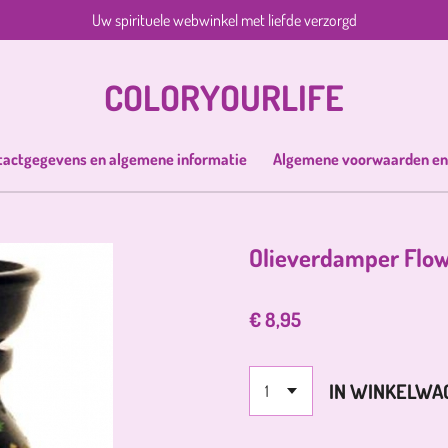
Uw spirituele webwinkel met liefde verzorgd
COLORYOURLIFE
tactgegevens en algemene informatie
Algemene voorwaarden en
Olieverdamper Flow
€ 8,95
IN WINKELWA