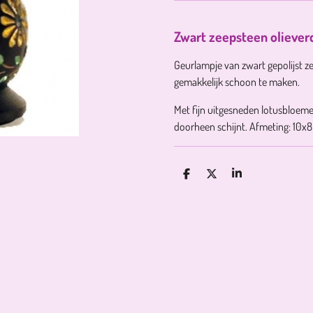
Zwart zeepsteen oliever
Geurlampje van zwart gepolijst ze
gemakkelijk schoon te maken.
Met fijn uitgesneden lotusbloemen
doorheen schijnt. Afmeting:
10x8
D
D
S
E
E
H
L
E
A
E
L
R
N
E