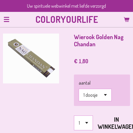
Uw spirituele webwinkel met liefde verzorgd
Ga
direct
COLORYOURLIFE
naar
de
hoofdinhoud
Wierook Golden Nag
Chandan
€ 1,80
aantal
IN
WINKELWAGE