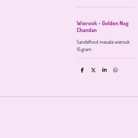
Wierook - Golden Nag
Chandan
Sandelhout masala wierook.
15 gram
D
D
S
D
E
E
H
E
L
E
A
L
E
L
R
E
N
E
N