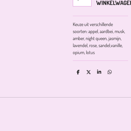
WINKELWAGE
Keuze uit verschillende
soorten: appel, aardbei, musk,
amber, night queen, jasmijn,
lavendel, rose, sandel,vanille,
opium, lotus
D
D
S
D
E
E
H
E
L
E
A
L
E
L
R
E
N
E
N