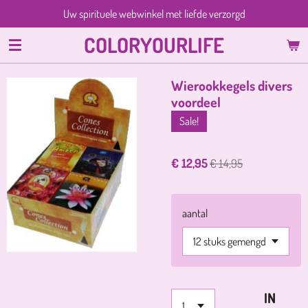
Uw spirituele webwinkel met liefde verzorgd
Ga
direct
COLORYOURLIFE
naar
de
hoofdinhoud
Wierookkegels divers
voordeel
Sale!
€ 12,95
€ 14,95
aantal
IN