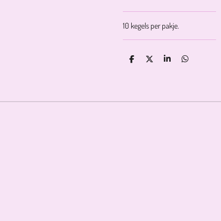
10 kegels per pakje.
D
D
S
D
E
E
H
E
L
E
A
L
E
L
R
E
N
E
N