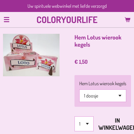
Uw spirituele webwinkel met liefde verzorgd
Ga
direct
COLORYOURLIFE
naar
de
hoofdinhoud
Hem Lotus wierook
kegels
€ 1,50
Hem Lotus wierook kegels
IN
WINKELWAGE